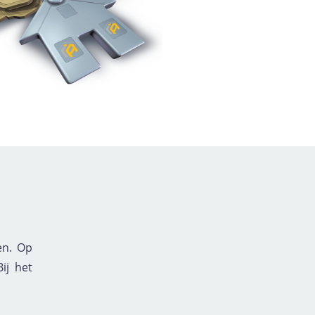
en. Op
ij het