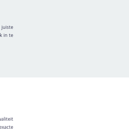
juiste
 in te
liteit
exacte