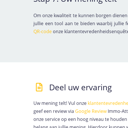
Om onze kwaliteit te kunnen borgen dienen w
jullie een tool aan te bieden waarbij julli
QR-code
onze klantentevredenheidsenquête i
Deel uw ervaring
Uw mening telt! Vul onze
klantentevredenh
geef een review via
G
o
o
g
l
e
Review
Immo-Att
onze service op een hoog niveau te houden
belang aan jullie mening. Hierdoor kunnen 