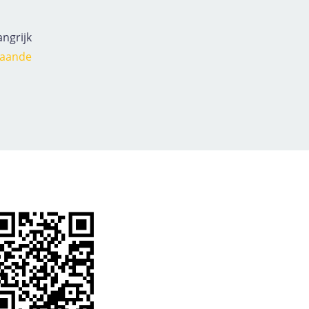
angrijk
taande