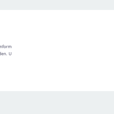
onform
den. U